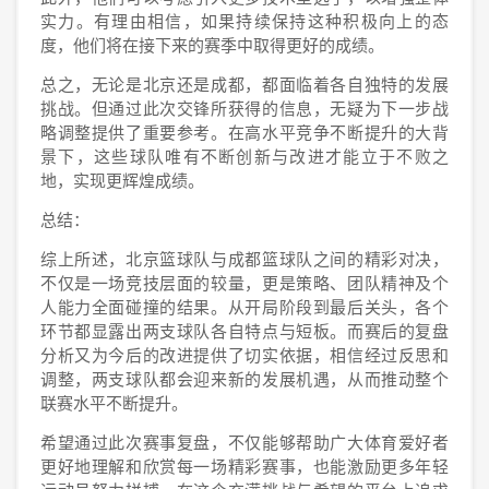
实力。有理由相信，如果持续保持这种积极向上的态
度，他们将在接下来的赛季中取得更好的成绩。
总之，无论是北京还是成都，都面临着各自独特的发展
挑战。但通过此次交锋所获得的信息，无疑为下一步战
略调整提供了重要参考。在高水平竞争不断提升的大背
景下，这些球队唯有不断创新与改进才能立于不败之
地，实现更辉煌成绩。
总结：
综上所述，北京篮球队与成都篮球队之间的精彩对决，
不仅是一场竞技层面的较量，更是策略、团队精神及个
人能力全面碰撞的结果。从开局阶段到最后关头，各个
环节都显露出两支球队各自特点与短板。而赛后的复盘
分析又为今后的改进提供了切实依据，相信经过反思和
调整，两支球队都会迎来新的发展机遇，从而推动整个
联赛水平不断提升。
希望通过此次赛事复盘，不仅能够帮助广大体育爱好者
更好地理解和欣赏每一场精彩赛事，也能激励更多年轻