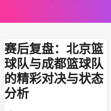
赛后复盘：北京篮
球队与成都篮球队
的精彩对决与状态
分析