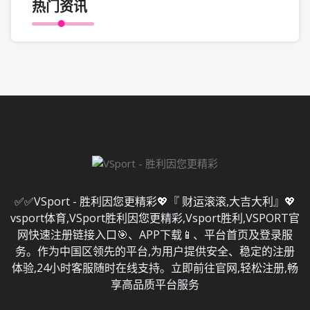
热门资讯
✅✅VSport - 胜利因您更精彩💖『 财运滚滚,大吉大利』💖
vsport体育,VSport胜利因您更精彩,Vsport胜利,VSPORT官
网快速注册链接入口🎯、APP下载📱、平台首页及登录服
务。作为中国区领先的平台,为用户提供安全、稳定的注册
体验,24小时客服随时在线支持。立即前往官网,轻松注册,畅
享高品质平台服务