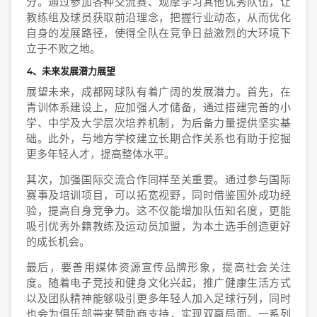
分。通过参加各种交流赛、观摩学习其他优秀队伍，让
教练组及球员获取前沿理念，把握行业动态，从而优化
自身的发展路径，使得全队在竞争日益激烈的大环境下
立于不败之地。
4、未来发展潜力展望
展望未来，成都网球队有着广阔的发展潜力。首先，在
青训体系建设上，应加强人才储备，通过搭建完善的小
学、中学及大学层次培养机制，为后备力量提供坚实基
础。此外，与地方学校建立长期合作关系也有助于挖掘
更多年轻人才，提高整体水平。
其次，加强国际交流合作同样至关重要。通过参与国际
赛事及培训项目，可以拓宽视野，同时借鉴国外成功经
验，提高自身竞争力。这不仅能增加队伍知名度，更能
吸引优秀外籍教练及运动员加盟，为本土选手创造更好
的成长机会。
最后，要善用媒体资源宣传品牌形象，提高社会关注
度。随着电子竞技和健身文化兴起，推广健康生活方式
以及团队精神能够吸引更多年轻人加入足球行列，同时
也会为俱乐部带来赞助商支持，实现双赢局面。一系列