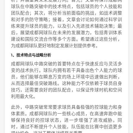
球队在中路突破中的技术特点，包括球员的个人技能和
团队配合；其次，将分析当前面临的挑战，如战术调整
和对手的防守策略；接着，文章会讨论如何通过科学训
练来提升球员的能力，以及引入先进技术辅助决策；最
后，展望成都网球队在未来的发展潜力，包括青训体系
建设和国际交流合作等多个方面。希望通过这些分析，
为成都网球队更好地制定发展计划提供参考。
1、技术特点与战略分析
成都网球队中路突破的首要特点在于快速反应与灵活多
变的战术执行。球队内拥有若干具备出色个人能力的球
员，他们能够在瞬息万变的场上环境中迅速做出判断，
从而选择最佳突破路线。这种能力不仅依赖于球员自身
技巧，还需要良好的团队配合，以保证传球时机和空间
利用最大化。
此外，中路突破常常要求球员具备极强的控球能力和身
体素质。成都网球队的一些核心成员，在高速奔跑中能
够保持良好的控球状态，进一步增强了进攻威胁。同
时，通过不断提升个人技能，队伍能在比赛中创造更多