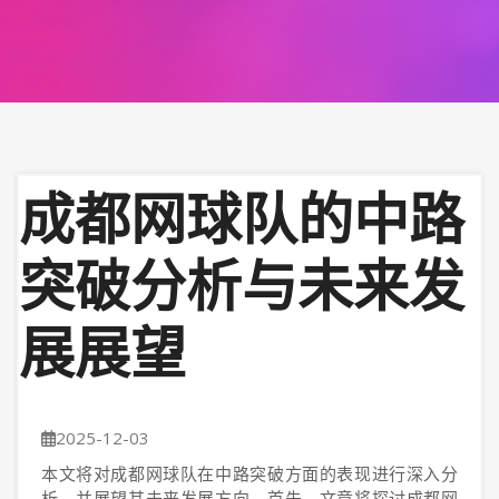
成都网球队的中路
突破分析与未来发
展展望
2025-12-03
本文将对成都网球队在中路突破方面的表现进行深入分
析，并展望其未来发展方向。首先，文章将探讨成都网