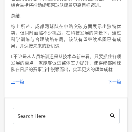
综合举措将推动成都网球队朝着更高目标迈进。
总结：
综上所述，成都网球队在中路突破方面展示出独特优
势，但同时面临不少挑战。在科技发展的背景下，通过
科学训练与合理战略布局，该队有望继续巩固已有成
果，并迎接未来的新机遇.
L不论是从人员培训还是从技术革新来看，只要抓住各项
发展的重点，就能够促进整体实力提升，使得成都网球
队在日后的赛事当中脱颖而出，实现更大的辉煌成就.
上一篇
下一篇