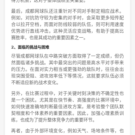
得分机会，这对于整体战绩至关重要。
最后，成都网球队还注重针对不同对手制定相应战术。
例如，对抗防守较为密集的对手时，会采取更多短传配
合以拉开空档，而面对防线较弱的队伍，则可利用速度
优势进行直线冲击。这种灵活应变战略，有助于提高比
赛胜率，也是其成功的重要因素之一。
2、面临的挑战与困难
尽管成都网球队在中路突破方面取得了一定成绩，但仍
然面临诸多挑战。其中最突出的问题是高水平对手带来
的压力。在面对实力相当或更强劲的敌队时，往往会出
现突围受阻、进攻效率低下等情况，这就要求队伍必须
不断适应新的战术变化。
另外，在比赛过程中，对于关键时刻决策的不确定性也
是一个困扰。尤其是在快节奏、高强度的比赛环境中，
如何快速准确地判断最佳进攻方案，是考验整个团队默
契程度和个体素养的重要因素。因此，加强心理素质训
练，也成为了提升整体竞争力的重要环节。
再者，由于外部环境变化，例如天气、场地条件等，也