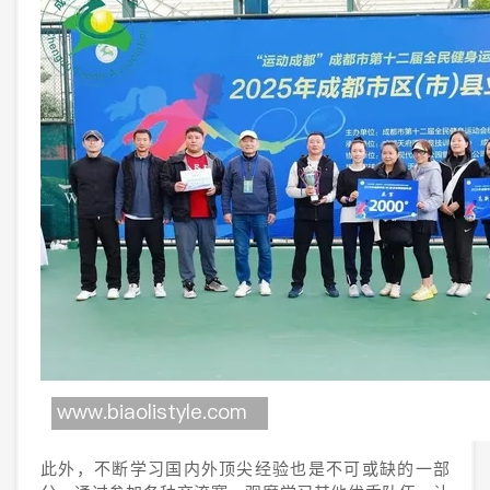
此外，不断学习国内外顶尖经验也是不可或缺的一部