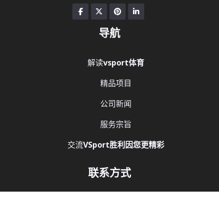
导航
解读
vsport体育
精品项目
公司新闻
服务宗旨
交流
VSport胜利因您更精彩
联系方式
地址:
广州市天河区龙口中路211号华天国际广场东苑1、2层