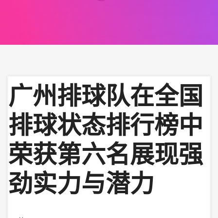
广州排球队在全国
排球状态排行榜中
荣获第六名展现强
劲实力与潜力