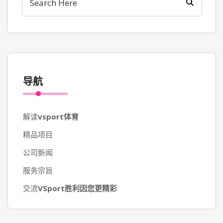
导航
解读
vsport体育
精品项目
公司新闻
服务宗旨
交流
VSport胜利因您更精彩