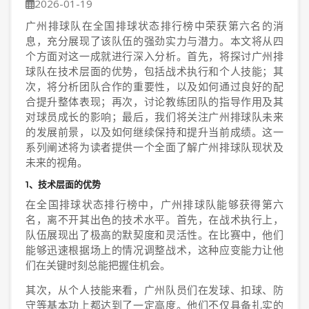
2026-01-19
广州排球队在全国排球状态排行榜中荣获第六名的消
息，充分展现了该队伍的强劲实力与潜力。本文将从四
个方面对这一成就进行深入分析。首先，将探讨广州排
球队在技术层面的优势，包括战术执行和个人技能；其
次，将分析团队合作的重要性，以及如何通过良好的配
合提升整体表现；再次，讨论教练团队的指导作用及其
对球员成长的影响；最后，我们将关注广州排球队未来
的发展前景，以及如何继续保持和提升当前成绩。这一
系列阐述将为读者提供一个全面了解广州排球队现状及
未来的视角。
1、技术层面的优势
在全国排球状态排行榜中，广州排球队能够获得第六
名，离不开其出色的技术水平。首先，在战术执行上，
队伍展现出了极高的默契度和灵活性。在比赛中，他们
能够迅速根据场上的情况调整战术，这种应变能力让他
们在关键时刻总能把握住机会。
其次，从个人技能来看，广州队员们在发球、扣球、防
守等基本功上都达到了一定高度。他们不仅具备扎实的