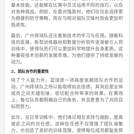
基本技能，还能够在比赛中灵活运用不同的技巧，以应
对各种挑战。例如，在面对强敌时，他们往往会选择更
为稳健的防守策略，而在与相对弱队交锋时则会更加积
极进攻。
最后，广州排球队还注重新技术的学习与应用。随着科
技的发展，新型训练器材和数据分析软件逐渐被引入到
训练中，使得队员们可以更加科学地提升自身素质。这
种重视技术创新的发展思维，为他们提供了持续发展的
动力。
2、团队合作的重要性
除了个人能力外，篮球是一项高度依赖团队合作的运
动。广州排球队之所以能取得如此佳绩，其背后是全体
成员之间无缝衔接、密切配合所带来的效果。在赛场
上，每位队员都明确自己的角色，并且愿意为了共同目
标而努力。
此外，在日常训练中，他们通过相互支持与鼓励，提高
彼此之间的信任感。这种信任感不仅增强了团队凝聚
力，也创造了良好的训练氛围，使得每位成员都能发挥