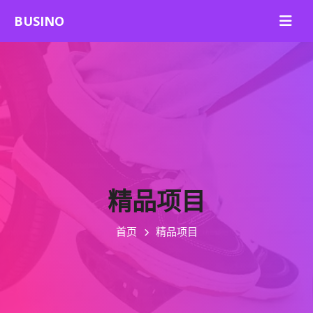
精品项目
首页
精品项目