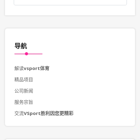
导航
解读
vsport体育
精品项目
公司新闻
服务宗旨
交流
VSport胜利因您更精彩