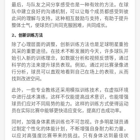
最后，与队友之间分享感受也是一种有效的方法。在球
队中建立良好的沟通机制，可以让每个成员都感受到彼
此间的理解与支持。这种相互鼓励与支持，有助于提升
整体士气，使球员们共同克服困难，共同成长。
2、创新训练方法
除了心理层面的调整，创新训练方法也是足球明星重拾
风采的重要途径。在技术不断发展的今天，许多球队开
始引入新的训练理念，如数据分析和视频反馈等，通过
科学的方法来提升球员表现。例如，通过对比赛录像进
行分析，球员可以直观地看到自己在场上的表现，从而
找到改进空间。
此外，一些专业教练还采用模拟训练技术，在虚拟环境
中进行战术演练，这样不仅能提高战术意识，也能增强
球员们应对不同局势的能力。这样的训练方式使得运动
员在实际比赛中能够更快适应变化，提高打击成功率。
同时，加强身体素质训练也不可忽视。许多明星球员通
过制定个性化的体能计划，不断增强自身耐力和力量，
以应对高强度比赛带来的挑战。只有身体达到最佳状