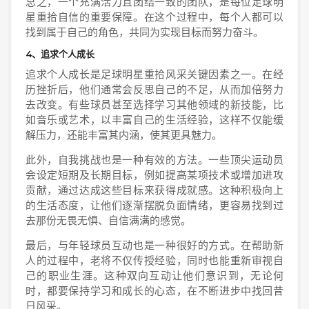
总之，一个充满活力且团结一致的团队，是每位足球明
星重拾自信的重要保障。在这个过程中，每个人都可以
找到属于自己的角色，共同为实现目标而努力奋斗。
4、追求个人成长
追求个人成长是足球明星重拾风采关键因素之一。在经
历挫折后，他们通常会反思自己的不足，从而加倍努力
去改变。有些球员甚至选择学习其他领域的新技能，比
如音乐或艺术，以丰富自己的生活经验，这样不仅能缓
解压力，还能丰富其内涵，使其更具魅力。
此外，自我挑战也是一种有效的方法。一些顶尖运动员
会设定短期及长期目标，例如提高某项技术或增加进攻
贡献，通过达成这些目标来获得成就感。这种积极向上
的生活态度，让他们逐渐摆脱负面情绪，更容易找到过
去那份无畏无惧、自信满满的感觉。
最后，与年轻球员互动也是一种很好的方式。在帮助新
人的过程中，老将不仅传授经验，同时也能重新审视自
己的职业生涯。这种双向互动让他们意识到，无论何
时，都要保持学习和成长的心态，在不断进步中找回昔
日风采。